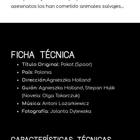
asesinatos los han cometido animales salvajes…
FICHA TÉCNICA
Título Original:
Pokot (Spoor)
País:
Polonia
Dirección:
Agnieszka Holland
Guión:
Agnieszka Holland,
Stepan Hulik
(Novela: Olga Tokarczuk)
Música:
Antoni Lazarkiewicz
Fotografía:
Jolanta Dylewska