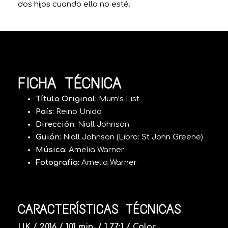
dos hijos cuando ella no esté.
FICHA TÉCNICA
Título Original:
Mum’s List
País:
Reino Unido
Dirección:
Niall Johnson
Guión:
Niall Johnson (Libro: St John Greene)
Música:
Amelia Warner
Fotografía:
Amelia Warner
CARACTERÍSTICAS TÉCNICAS
UK / 2016 / 101 min. / 1.77:1 / Color