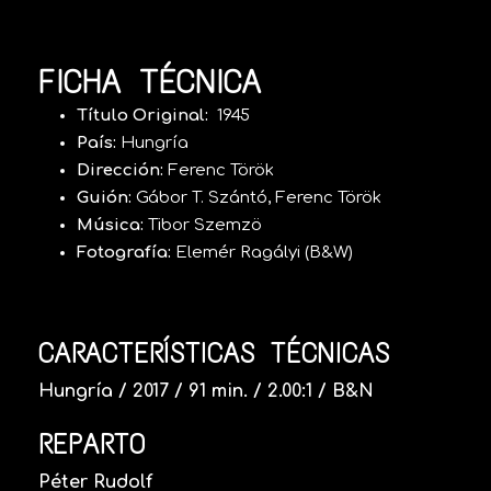
FICHA TÉCNICA
Título Original:
1945
País:
Hungría
Dirección:
Ferenc Török
Guión:
Gábor T. Szántó, Ferenc Török
Música:
Tibor Szemzö
Fotografía:
Elemér Ragályi (B&W)
CARACTERÍSTICAS TÉCNICAS
Hungría / 2017 / 91 min. / 2.00:1 / B&N
REPARTO
Péter Rudolf